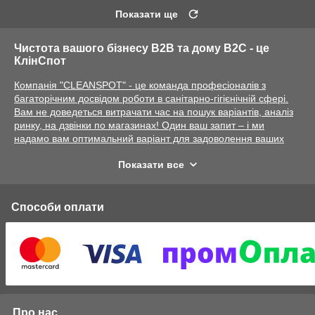
Показати ще
Чистота вашого бізнесу B2B та дому B2C - це
КлінСпот
Компанія "CLEANSPOT" - це команда професіоналів з
багаторічним досвідом роботи в санітарно-гігієнічній сфері.
Вам не доведеться витрачати час на пошук варіантів, аналіз
ринку, на дзвінки по магазинах! Один ваш запит – і ми
надамо вам оптимальний варіант для задоволення ваших
потреб.
Показати все
Гігієна вашого бізнесу - це запорука успіху та процвітання!
Ми надаємо підбір дозуючого обладнання для туалетних
кімнат (дозатори мила, тримачі паперових рушників та
Способи оплати
туалетного паперу), сушіння для рук та фени європейських
виробників, дзеркала, одноразові сидіння на унітаз та
гігієнічних пакетів, кошики для сміття та урни-попільнички,
електронки.
Широкий асортимент для підтримуючого обслуговування від
виробників - туалетний папір у стандартних та
джамборулонах, листовий туалетний папір, рушники листові
Про нас