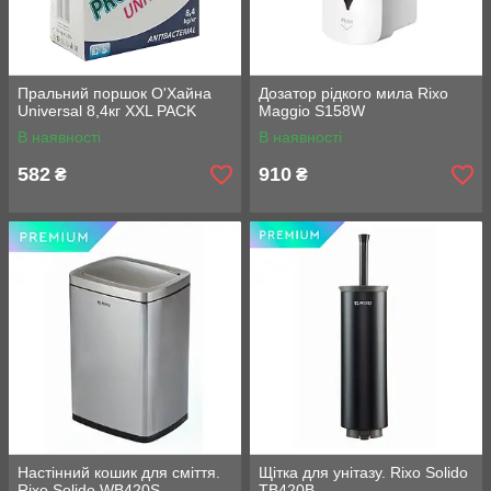
Пральний поршок О'Хайна
Дозатор рідкого мила Rixo
Universal 8,4кг XXL PACK
Maggio S158W
В наявності
В наявності
582
910
₴
₴
Настінний кошик для сміття.
Щітка для унітазу. Rixo Solido
Rixo Solido WB420S
TB420B