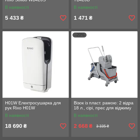
В наявності
В наявності
5 433
1 471
₴
₴
–20%
H01W Електросушарка для
Візок із пласт. рамою: 2 відра
рук Rixo H01W
18 л., сірі, прес для віджиму
В наявності
В наявності
18 690
2 668
₴
₴
3 335 ₴