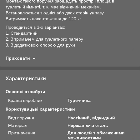
Монтаж такого поручня заощадить простір і площа в
туалетній кімнаті, т. к. має відкидний механізм.
Встановлюється з однієї або двох сторін унітазу.
Витримують навантаження до 120 кг.
Проводиться в 3-х варіантах:
1. Стандартний
2. З тримачем для туалетного паперу
3. З додатковою опорою для руки
Приховати
Характеристики
Основні атрибути
Країна виробник
Туреччина
Користувацькi характеристики
Вид поручня
Настінний, відкидний
Матеріал
Нержавіюча сталь
Призначення
Для людей з обмеженими
можливостями