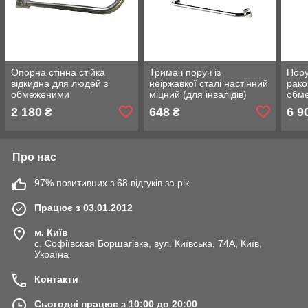
Опорна стінна стійка
Тримач поруч із
Пору
відкидна для людей з
неіржавкої сталі настінний
рако
обмеженими
міцний (для інвалідів)
обм
можливостями Ø 32,
Ø 25, розмір 8х40 см.
можл
2 180
648
6 9
₴
₴
розмір 73*23*11см
розм
Про нас
97% позитивних з 68 відгуків за рік
Працює з 03.01.2012
м. Київ
с. Софіївская Борщагівка, вул. Київська, 74А, Київ,
Україна
Контакти
Сьогодні працює з 10:00 до 20:00