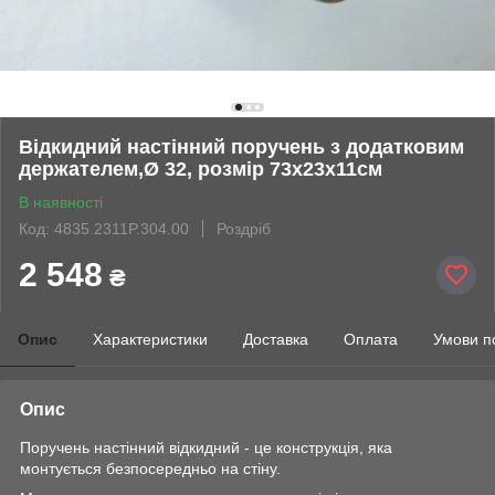
Відкидний настінний поручень з додатковим
держателем,Ø 32, розмір 73х23х11см
В наявності
Код: 4835.2311P.304.00
Роздріб
2 548
₴
Опис
Характеристики
Доставка
Оплата
Умови п
Опис
Поручень настінний відкидний
- це конструкція, яка
монтується безпосередньо на стіну.