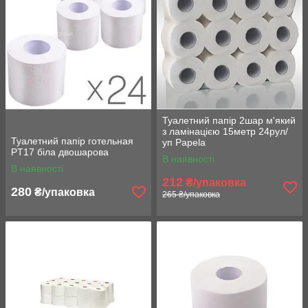
Туалетний папір 2шар м'який
з ламінацією 15метр 24рул/
Туалетний папір готельная
уп Papela
PT17 біла двошарова
В наявності
В наявності
212
₴/упаковка
280
₴/упаковка
265 ₴/упаковка