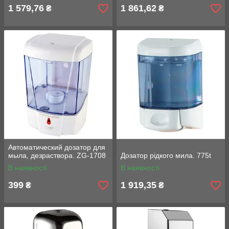
1 579,76
1 861,62
₴
₴
Автоматический дозатор для
мыла, дезраствора. ZG-1708
Дозатор рідкого мила. 775t
В наявності
В наявності
399
1 919,35
₴
₴