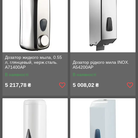
Дозатор жидкого мыла, 0.55
л, глянцевый, нерж.сталь.
Дозатор рідкого мила INOX.
A71400AP
A54200AP
В наявності
В наявності
5 217,78
5 008,02
₴
₴