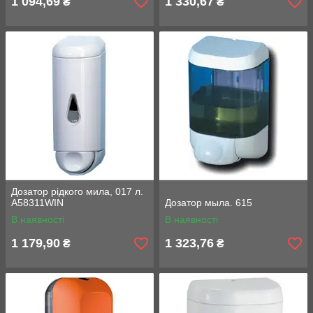
1 094,69
1 330,67
₴
₴
Дозатор рідкого мила, 017 л.
A58311WIN
Дозатор мыла. 615
В наявності
В наявності
1 179,90
1 323,76
₴
₴