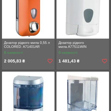
Дозатор рідкого мила 0,55 л
Дозатор рідкого
COLORED. A71401AR
мила.A77511WIN
В наявності
В наявності
2 005,83
1 481,43
₴
₴