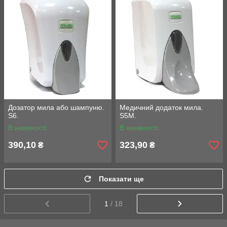
Дозатор мила або шампуню.
Медичний додаток мила.
S6.
S5M.
В наявності
В наявності
390,10
323,90
₴
₴
Показати ще
1
/ 18