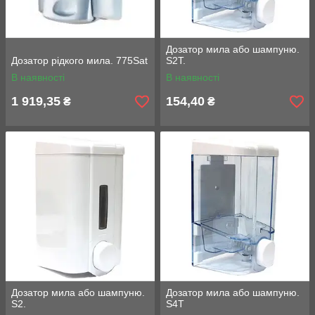
Дозатор мила або шампуню.
Дозатор рідкого мила. 775Sat
S2T.
В наявності
В наявності
1 919,35
154,40
₴
₴
Дозатор мила або шампуню.
Дозатор мила або шампуню.
S2.
S4T