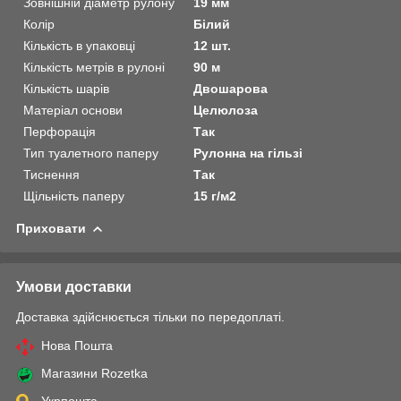
Зовнішній діаметр рулону
19 мм
Колір
Білий
Кількість в упаковці
12 шт.
Кількість метрів в рулоні
90 м
Кількість шарів
Двошарова
Матеріал основи
Целюлоза
Перфорація
Так
Тип туалетного паперу
Рулонна на гільзі
Тиснення
Так
Щільність паперу
15 г/м2
Приховати
Умови доставки
Доставка здійснюється тільки по передоплаті.
Нова Пошта
Магазини Rozetka
Укрпошта