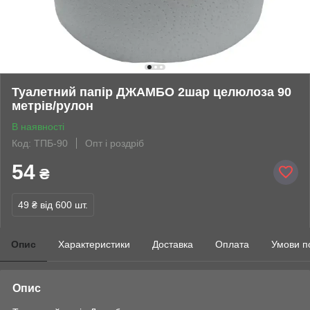
Туалетний папір ДЖАМБО 2шар целюлоза 90
метрів/рулон
В наявності
Код: ТПБ-90
Опт і роздріб
54
₴
49 ₴
від 600 шт.
Опис
Характеристики
Доставка
Оплата
Умови п
Опис