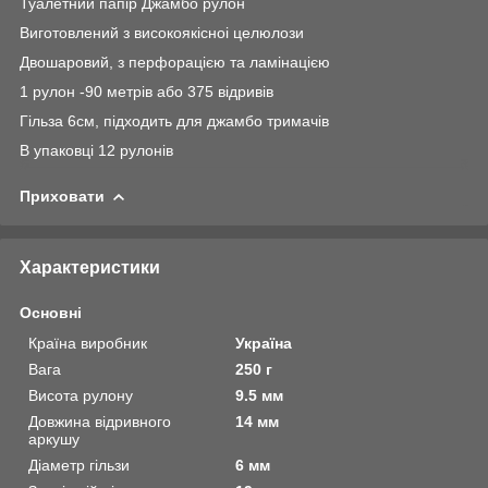
Туалетний папір Джамбо рулон
Виготовлений з високоякісноі целюлози
Двошаровий, з перфорацією та ламінацією
1 рулон -90 метрів або 375 відривів
Гільза 6см, підходить для джамбо тримачів
В упаковці 12 рулонів
Приховати
Характеристики
Основні
Країна виробник
Україна
Вага
250 г
Висота рулону
9.5 мм
Довжина відривного
14 мм
аркушу
Діаметр гільзи
6 мм