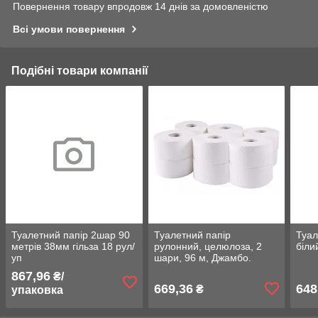
Повернення товару впродовж 14 днів за домовленістю
Всі умови повернення
Подібні товари компанії
Туалетний папір 2шар 90
Туалетний папір
Туал
метрів 38мм гільза 18 рул/
рулонний, целюлоза, 2
біли
уп
шари, 96 м, Джамбо.
203020
867,96
₴/
669,36
648
₴
упаковка