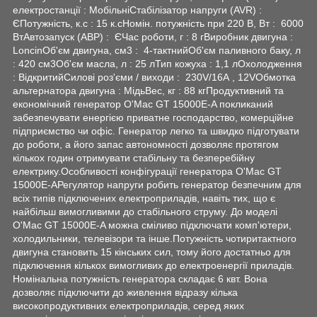
електростанції : МобільніСтабілізатор напруги (AVR) :
ЄПотужність, к.с : 15 к.сНомін. потужність при 220 В, Вт : 6000
ВтАвтозапуск (АВР) : ЄЧас роботи, г : 8 гВиробник двигуна :
LoncinОб'єм двигуна, см3 : 4-тактнийОб'єм паливного баку, л
: 420 см3Об'єм масла, л : 25 лТип кожуха : 1,1 лОхолодження
: ВідкритийСилові роз'єми / виходи : 230V/16A , 12VОбмотка
альтернатора двигуна : МідьВес, кг : 88 кгПродуктивний та
економічний
генератор
O'Mac GT 15000E-A покликаний
забезпечувати енергією приватне господарство, комерційне
підприємство чи офіс. Генератор легко та швидко підготувати
до роботи, а його запас автономності дозволяє протягом
кількох годин отримувати стабільну та безперебійну
електрику.Особливості конфігурації генератора O'Mac GT
15000E-AРегулятор напруги робить генератор безпечним для
всіх типів підключених електроприладів, навіть тих, що є
найбільш вимогливими до стабільного струму. До моделі
O'Mac GT 15000E-A можна сміливо підключати комп'ютери,
холодильники, телевізори та інше.Потужність чотиритактного
двигуна становить 15 кінських сил, тому його достатньо для
підключення кількох вимогливих до електроенергії приладів.
Номінальна потужність генератора складає 6 квт. Вона
дозволяє підключити до живлення відразу кілька
високопродуктивних електроприладів, серед яких