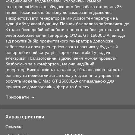
кондиціонери, водонагрівачі, холодильні камери,
електропечі.Місткість вбудованого бензобака становить 25
літрів. Несхильність бензину до замерзання дозволяє
використовувати генератор за мінусової температури на
вулиці або у дворі будинку. Повний бак палива забезпечить до
8 годин безперебійної роботи генератора без центрального
енергозабезпечення.Генератор O'Mac GT 15000E-A: вигоди
від покупкиВибір продуктивного генератора допоможе
забезпечити електроенергією свого власника у будь-якій
непередбаченій ситуації. І короткочасні збої у подачі
електрики, і багатогодинні відключення можна провести
безболісно та з комфортом, маючи надійний
генератор.Висока якість складання, збалансована витрата
бензину та невибагливість в обслуговуванні та управлінні
роблять модель O'Mac GT 15000E-A оптимальною для
приватних домоволодінь, ферм та бізнесу.
Приховати
Характеристики
Основні