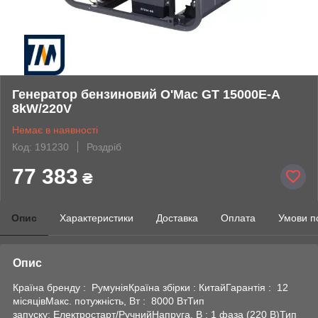
Генератор бензиновий O'Mac GT 15000E-A
8kW/220V
Немає в наявності
Код: 191230
Роздріб
77 383
₴
Опис
Характеристики
Доставка
Оплата
Умови п
Опис
Країна бренду : РумуніяКраїна збірки : КитайГарантія : 12
місяцівМакс. потужність, Вт : 8000 ВтТип
запуску: Електростарт/РучнийНапруга, В : 1 фаза (220 В)Тип