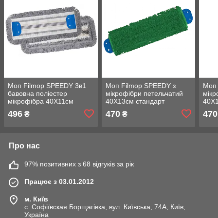
Моп Filmop SPEEDY 3в1
Моп Filmop SPEEDY з
Моп 
бавовна поліестер
мікрофібри петельчатий
мікр
мікрофібра 40Х11см
40Х13см стандарт
40Х1
зелений
496
470
470
₴
₴
Про нас
97% позитивних з 68 відгуків за рік
Працює з 03.01.2012
м. Київ
с. Софіївская Борщагівка, вул. Київська, 74А, Київ,
Україна