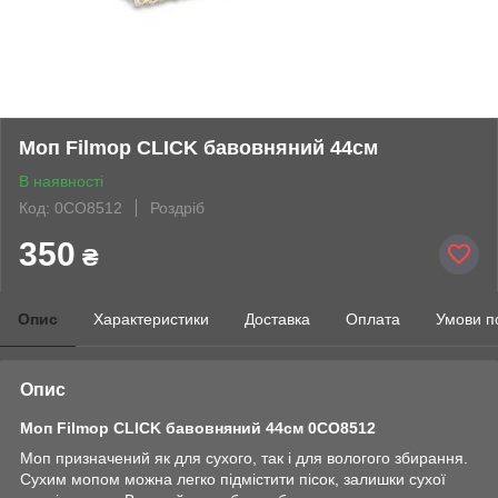
Моп Filmop CLICK бавовняний 44см
В наявності
Код: 0CO8512
Роздріб
350
₴
Опис
Характеристики
Доставка
Оплата
Умови п
Опис
Моп Filmop
CLICK бавовняний 44см 0CO8512
Mоп призначений як для сухого, так і для вологого збирання.
Сухим мопом можна легко підмістити пісок, залишки сухої