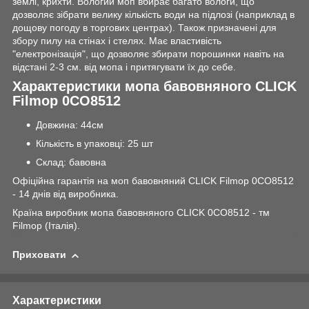
землі, крихти. Вологий моп вбирає багато вологи, що
дозволяє зібрати велику кількість води на підлозі (наприклад в
дощову погоду в торгових центрах). Також призначені для
збору пилу на стінах і стелях. Має властивість
"електронізація", що дозволяє збирати порошинки навіть на
відстані 2-3 см. від мопа і притягувати їх до себе.
Характеристики мопа бавовняного CLICK
Filmop 0CO8512
Довжина: 44см
Кількість в упаковці: 25 шт
Склад: бавовна
Офіційна гарантія на моп бавовняний CLICK Filmop 0CO8512
- 14 днів від виробника.
Країна виробник мопа бавовняного CLICK 0CO8512 - тм
Filmop (Італія).
Приховати
Характеристики