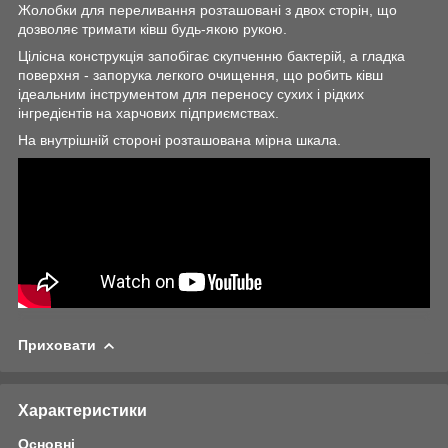
Жолобки для переливання розташовані з двох сторін, що
дозволяє тримати ківш будь-якою рукою.
Цілісна конструкція запобігає скупченню бактерій, а гладка
поверхня - запорука легкого очищення, що робить ківш
ідеальним інструментом для переносу сухих і рідких
інгредієнтів на харчових підприємствах.
На внутрішній стороні розташована мірна шкала.
Приховати
Характеристики
Основні