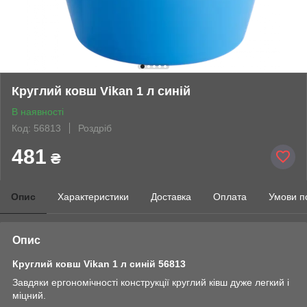
Круглий ковш Vikan 1 л синій
В наявності
Код: 56813
Роздріб
481
₴
Опис
Характеристики
Доставка
Оплата
Умови п
Опис
Круглий ковш Vikan 1 л синій 56813
Завдяки ергономічності конструкції круглий ківш дуже легкий і
міцний.