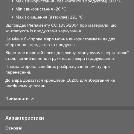
Max t використання (без контакту з продуктом) 100 °C
Min t використання -20 °C
Max t очищення (автоклав) 121 °C
Відповідає Регламенту ЄС 1935/2004 про матеріали, що
контактують із продуктами харчування.
Це міцне 6-літрове відро можна використовувати як для
зберігання інгредієнтів та продуктів.
Відро має широкий носик для зливу, міцну ручку з нержавіючої
сталі, поглиблення для руки на дні відра і градуювання.
Плоска сторона запобігає розбризкування вмісту при
перенесенні.
До відра додається кронштейн 16200
для зберігання на
настінному кріпленні.
Приховати
Характеристики
Основні