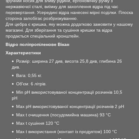
зручний носик для зливу рідини, ергономічну ручку з
нержавіючої сталі, виїмку для захоплення відра під час
перевертання. Усередині відра нанесені мірні поділки. Плоска
сторона запобігає розбризкуванню.
Для цебра є кришка, яку можна додатково замовити у нашому
магазині. Для зберігання та сушіння кришки та відра
продається спеціальний кронштейн.
Відро поліпропіленове Вікан
Характеристики
Розмір: ширина 27 див, висота 25,8 див, глибина 26
див.
Вага: 0,55 кг.
Об'єм: 6 літрів.
Min pH використовуваної концентрації розчинів 10,5
pH
Max pH використовуваної концентрації розчинів 2 pH
Max t очищення (посудомийна машина) 93 °C
Max t сушіння 120 °C
Max t використання (контакт із продуктом) 100 °C