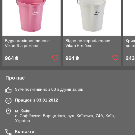
Відро поліпропіленове
Відро поліпропіленове
Криш
Vikan 6 л рожеве
Vikan 6 л біле
до в
964
964
243
₴
₴
Про нас
97% позитивних з 68 відгуків за рік
Працює з 03.01.2012
м. Київ
с. Софіївская Борщагівка, вул. Київська, 74А, Київ,
Україна
Контакти