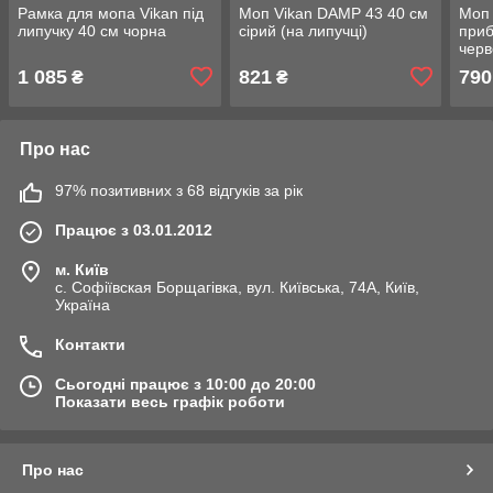
Рамка для мопа Vikan під
Моп Vikan DAMP 43 40 см
Моп 
липучку 40 см чорна
сірий (на липучці)
при
черв
см
1 085
821
790
₴
₴
Про нас
97% позитивних з 68 відгуків за рік
Працює з 03.01.2012
м. Київ
с. Софіївская Борщагівка, вул. Київська, 74А, Київ,
Україна
Контакти
Сьогодні працює з 10:00 до 20:00
Показати весь графік роботи
Про нас