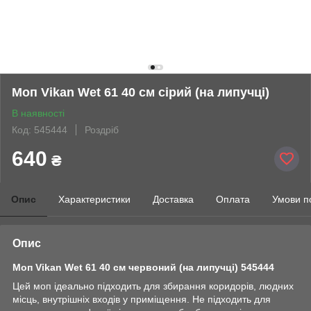
Моп Vikan Wet 61 40 см сірий (на липучці)
В наявності
Код: 545444
Роздріб
640
₴
Опис
Характеристики
Доставка
Оплата
Умови п
Опис
Моп Vikan
Wet 61 40 см червоний (на липучці) 545444
Цей моп ідеально підходить для збирання коридорів, людних
місць, внутрішніх входів у приміщення. Не підходить для