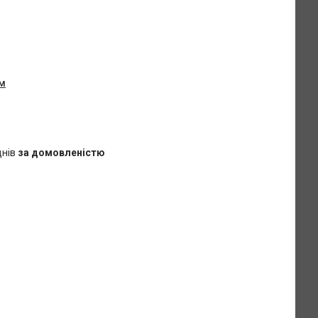
ом
днів
за домовленістю