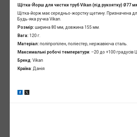
Щітка-Йорш для чистки труб Vikan (під рукоятку) Ø77 
Щітка-йорж має середньо-жорстку щетину. Призначена для
Будь-яка ручка Vikan.
Розмір:
ширина 80 мм, довжина 155 мм.
Вага:
120 г.
Матеріал:
поліпропілен, поліестер, нержавіюча сталь.
Максимальні робочі температури
: –20 до +100 градусів 
Бренд
: Vikan
Країна
: Данія