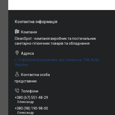
CleanSpot - компанія виробник та постачальник
санітарно-гігієнічних товарів та обладнання
с. Софіївская Борщагівка, вул. Київська, 74А, Київ,
Україна
представник
+380 (67) 551-48-29
Олександр
+380 (98) 190-98-00
Олександр