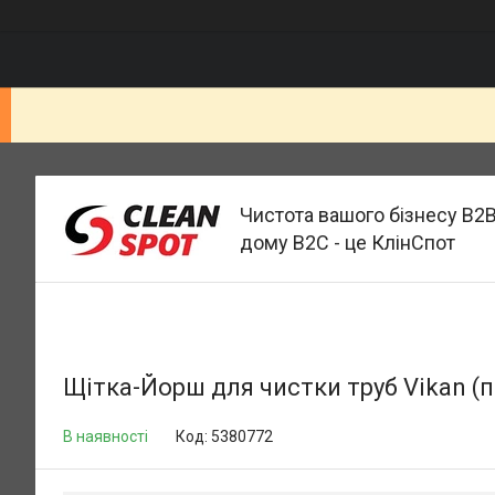
Чистота вашого бізнесу B2B
дому B2C - це КлінСпот
Щітка-Йорш для чистки труб Vikan (п
В наявності
Код:
5380772