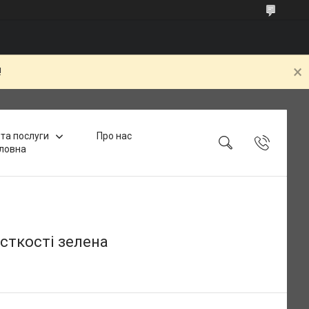
!
та послуги
Про нас
ловна
рсткості зелена