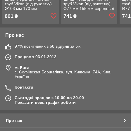
труб Vikan (під рукоятку)
труб Vikan (під рукоятку)
труб
Ø103 мм 170 мм
Ø77 мм 155 мм середньої
Ø77 
середньої жорсткості
жорсткості червона
сере
801
741
741
₴
₴
червона
зеле
Про нас
97% позитивних з 68 відгуків за рік
Працює з 03.01.2012
м. Київ
с. Софіївская Борщагівка, вул. Київська, 74А, Київ,
Україна
Контакти
Сьогодні працює з 10:00 до 20:00
Показати весь графік роботи
Про нас