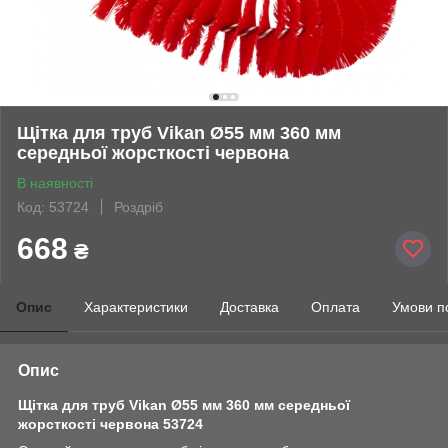
Щітка для труб Vikan Ø55 мм 360 мм
середньої жорсткості червона
В наявності
Код: 53724
Роздріб
668
₴
Опис
Характеристики
Доставка
Оплата
Умови п
Опис
Щітка для труб Vikan Ø55 мм 360 мм середньої
жорсткості червона 53724