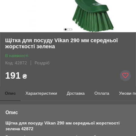
Щітка для посуду Vikan 290 мм середньої
жорсткості зелена
В наявності
Код: 42872
Роздріб
191
₴
Опис
Характеристики
Доставка
Оплата
Умови п
Опис
Щітка для посуду Vikan 290 мм середньої жорсткості
зелена 42872