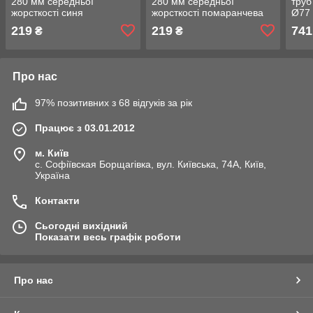
280 мм середньої
280 мм середньої
труб
жорсткості синя
жорсткості помаранчева
Ø77 
сере
219
219
741
₴
₴
зеле
Про нас
97% позитивних з 68 відгуків за рік
Працює з 03.01.2012
м. Київ
с. Софіївская Борщагівка, вул. Київська, 74А, Київ,
Україна
Контакти
Сьогодні вихідний
Показати весь графік роботи
Про нас