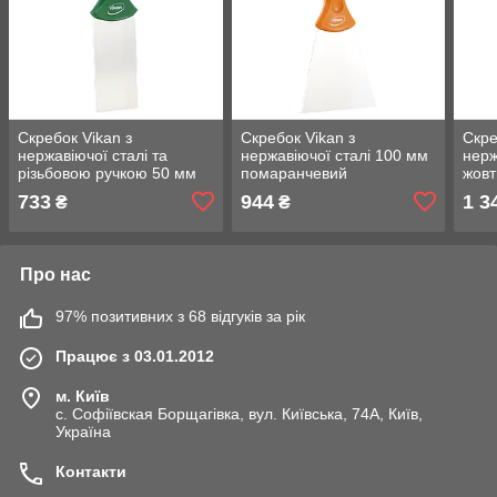
Скребок Vikan з
Скребок Vikan з
Скре
нержавіючої сталі та
нержавіючої сталі 100 мм
нерж
різьбовою ручкою 50 мм
помаранчевий
жовт
зелений
733
944
1 3
₴
₴
Про нас
97% позитивних з 68 відгуків за рік
Працює з 03.01.2012
м. Київ
с. Софіївская Борщагівка, вул. Київська, 74А, Київ,
Україна
Контакти