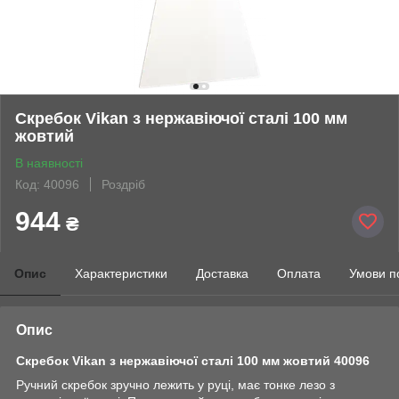
Скребок Vikan з нержавіючої сталі 100 мм
жовтий
В наявності
Код: 40096
Роздріб
944
₴
Опис
Характеристики
Доставка
Оплата
Умови п
Опис
Скребок Vikan з нержавіючої сталі 100 мм жовтий 40096
Ручний скребок зручно лежить у руці, має тонке лезо з