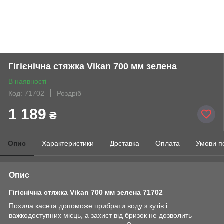
Гігієнічна стяжка Vikan 700 мм зелена
В наявності
Код: 71702
Роздріб
1 189
₴
Опис
Характеристики
Доставка
Оплата
Умови п
Опис
Гігієнічна
стяжка Vikan
700 мм зелена 71702
Похила касета допоможе прибрати воду з кутів і
важкодоступних місць, а захист від бризок не дозволить