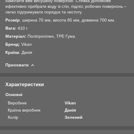
намочити вже висушену поверхню. Стяжка допоможе
ефективно прибрати воду зі стін, підлог, робочих поверхонь –
легко підтримувати порядок та чистоту.
Розмір
: ширина 70 мм, висота 85 мм, довжина 700 мм.
Вага:
410 г.
Матеріал:
Поліпропілен, TPE Гума
Бренд:
Vikan
Країна
: Данія
Приховати
Характеристики
Основні
Виробник
Vikan
Країна виробник
Данія
Колір
Зелений