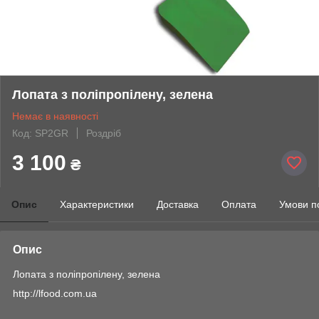
Лопата з поліпропілену, зелена
Немає в наявності
Код: SP2GR
Роздріб
3 100
₴
Опис
Характеристики
Доставка
Оплата
Умови п
Опис
Лопата з поліпропілену, зелена
http://lfood.com.ua