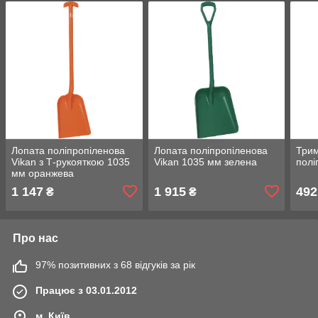
Лопата поліпропіленова
Лопата поліпропіленова
Трим
Vikan з Т-рукояткою 1035
Vikan 1035 мм зелена
полі
мм оранжева
1 147
1 915
492
₴
₴
Про нас
97% позитивних з 68 відгуків за рік
Працює з 03.01.2012
м. Київ