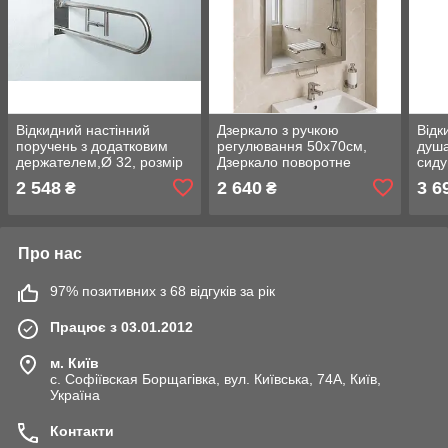
Відкидний настінний
Дзеркало з ручкою
Відк
поручень з додатковим
регулювання 50х70см,
душа
держателем,Ø 32, розмір
Дзеркало поворотне
сиду
73х23х11см
500х700мм для людей з
обм
2 548
2 640
3 6
₴
₴
інвалідністю
можл
розм
Про нас
97% позитивних з 68 відгуків за рік
Працює з 03.01.2012
м. Київ
с. Софіївская Борщагівка, вул. Київська, 74А, Київ,
Україна
Контакти