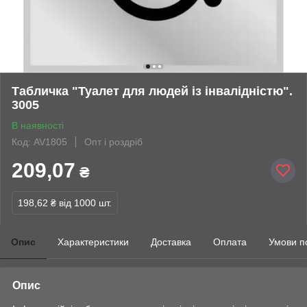
Табличка "Туалет для людей із інвалідністю".
3005
В наявності
Код: AV1805
Опт і роздріб
209,07
₴
198,62 ₴
від 1000 шт.
Опис
Характеристики
Доставка
Оплата
Умови п
Опис