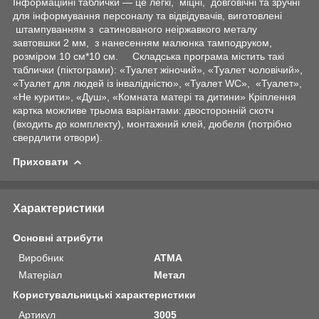
Інформаційні таблички — це легкі, міцні, довговічні та зручні
для інформування персоналу та відвідувачів, виготовлені
штампуванням з сатинованого неіржавкого металу
завтовшки 2 мм, з нанесенням малюнка тамподруком,
розміром 10 см*10 см. Складська програма містить такі
таблички (піктограми): «Туалет жіночий», «Туалет чоловічий»,
«Туалет для людей із інвалідністю», «Туалет WC», «Туалет»,
«Не курити», «Душ», «Комната матері та дитини» Кріплення
картка можливе трьома варіантами: двосторонній скотч
(входить до комплекту), монтажний клей, дюбеля (потрібно
свердлити отвори).
Приховати
Характеристики
Основні атрибути
Виробник
ATMA
Матеріал
Метал
Користувальницькі характеристики
Артикул
3005