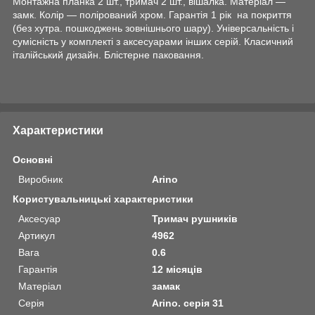
Монтажна планка 2 шт., тримач 2 шт., вішалка. Матеріал —
замк. Колір — полірований хром. Гарантія 1 рік на покриття
(без хутра. пошкоджень зовнішнього шару). Універсальність і
сумісність у комплекті з аксесуарами інших серій. Класичний
італійський дизайн. Блістерне паковання.
Характеристики
Основні
Виробник
Arino
Користувальницькі характеристики
Аксесуар
Тримач рушників
Артикул
4962
Вага
0.6
Гарантія
12 місяців
Матеріал
замак
Серія
Arino. серія 31