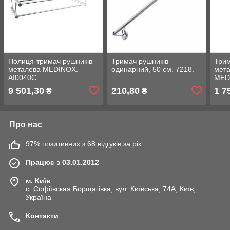
Полиця-тримач рушників
Тримач рушників
Трим
металева MEDINOX.
одинарний, 50 см. 7218.
мета
AI0040C
MED
9 501,30
210,80
1 7
₴
₴
Про нас
97% позитивних з 68 відгуків за рік
Працює з 03.01.2012
м. Київ
с. Софіївская Борщагівка, вул. Київська, 74А, Київ,
Україна
Контакти