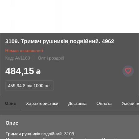
3109. Тримач рушників подвійний. 4962
Немає в наявності
Код: AV1160
Опт і роздріб
484,15
₴
459,94 ₴
від 1000 шт.
Опис
Характеристики
Доставка
Оплата
Умови п
Опис
Тримач рушників подвійний. 3109.