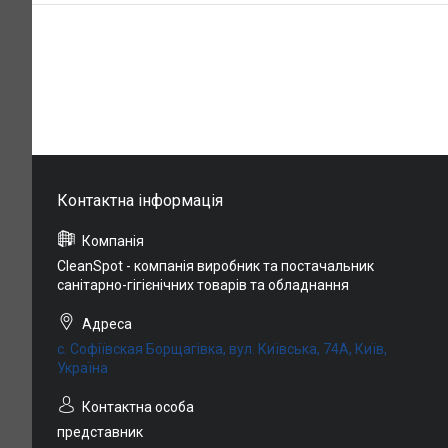
CleanSpot - компанія виробник та постачальник
санітарно-гігієнічних товарів та обладнання
с. Софіївская Борщагівка, вул. Київська, 74А, Київ,
Україна
представник