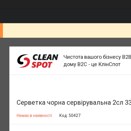
Чистота вашого бізнесу B2B
дому B2C - це КлінСпот
Серветка чорна сервірувальна 2сл 33
Немає в наявності
Код:
50427